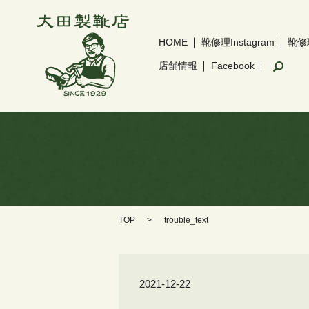
HOME
靴修理Instagram
靴修
sear
店舗情報
Facebook
TOP
trouble_text
2021-12-22