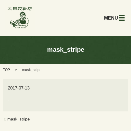
メ
mask_stripe
TOP
mask_stripe
2017-07-13
mask_stripe