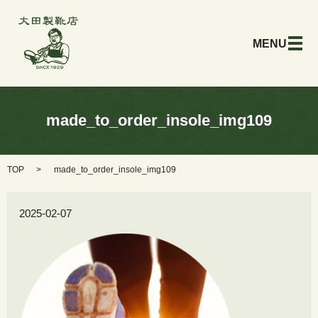
メ
made_to_order_insole_img109
TOP
made_to_order_insole_img109
2025-02-07