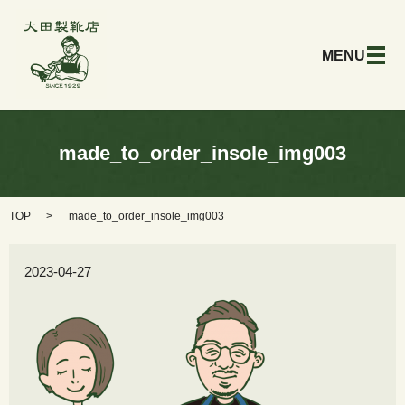
メ
made_to_order_insole_img003
TOP
made_to_order_insole_img003
2023-04-27