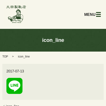
メ
icon_line
TOP
icon_line
2017-07-13