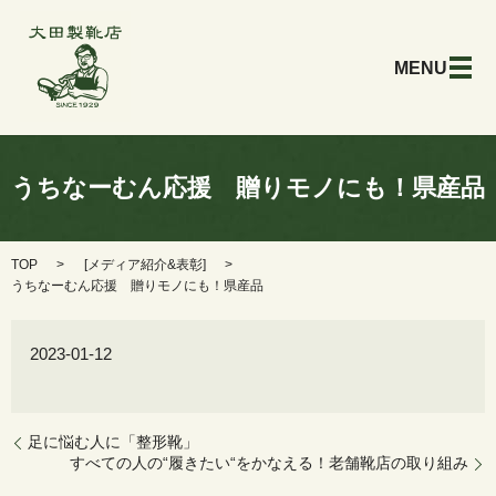
メ
うちなーむん応援 贈りモノにも！県産品
TOP
[
メディア紹介&表彰
]
うちなーむん応援 贈りモノにも！県産品
2023-01-12
足に悩む人に「整形靴」
すべての人の“履きたい“をかなえる！老舗靴店の取り組み