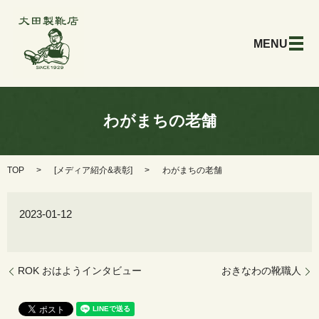
メ
わがまちの老舗
TOP
[
メディア紹介&表彰
]
わがまちの老舗
2023-01-12
ROK おはようインタビュー
おきなわの靴職人